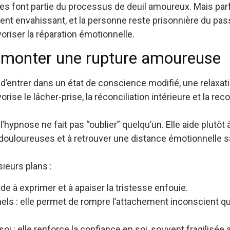
les font partie du processus de deuil amoureux. Mais par
vient envahissant, et la personne reste prisonnière du pa
voriser la réparation émotionnelle.
rmonter une rupture amoureuse
’entrer dans un état de conscience modifié, une relaxati
vorise le lâcher-prise, la réconciliation intérieure et la re
’hypnose ne fait pas “oublier” quelqu’un. Elle aide plutôt
 douloureuses et à retrouver une distance émotionnelle s
sieurs plans :
aide à exprimer et à apaiser la tristesse enfouie.
ls : elle permet de rompre l’attachement inconscient q
oi : elle renforce la confiance en soi, souvent fragilisée