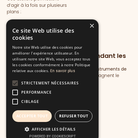
d’agir à la fois sur plusieurs
plans :
physique
×
émotionnel
Ce site Web utilise des
énergétique
cookies
spirituel
Notre site Web utilise des cookies pour
améliorer l'expérience utilisateur. En
Les instruments utilisés pendant les
utilisant notre site Web, vous acceptez tous
voyages sonores
les cookies conformément à notre Politique
Pendant ces séances, j’utilise différents
instruments de
relative aux cookies.
En savoir plus
sonothérapie
dont les vibrations accompagnent le
voyage intérieur :
STRICTEMENT NÉCESSAIRES
PERFORMANCE
le gong
les bols de cristal
CIBLAGE
les carillons (Koshis)
le disque de pluie
ACCEPTER TOUT
REFUSER TOUT
le tambour de l’océan
le tongue drum
AFFICHER LES DÉTAILS
POWERED BY COOKIESCRIPT