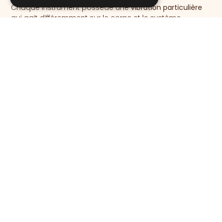
Chaque instrument possède une
vibration particulière
qui agit différemment sur le corps et le système
nerveux.
Leur combinaison permet de créer un
véritable paysage
sonore
qui accompagne la relaxation, le lâcher-prise et
l’exploration intérieure.