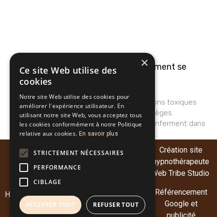
×
Hypnose et relations toxiques : comment se
Ce site Web utilise des
libérer et retrouver son équilibre
cookies
Notre site Web utilise des cookies pour
Comprendre le lien entre hypnose et relations toxiques
améliorer l'expérience utilisateur. En
Les relations toxiques sont de véritables pièges
utilisant notre site Web, vous acceptez tous
émotionnels. Elles épuisent, fragilisent et enferment dans
les cookies conformément à notre Politique
relative aux cookies.
un cercle vicieux
En savoir plus
Création site
STRICTEMENT NÉCESSAIRES
hypnothérapeute
Conditions
PERFORMANCE
Web Tribe Studio
d’utilisation
CIBLAGE
Référencement
Hypnothérapeute Paris
Formation
Google et
ACCEPTER TOUT
REFUSER TOUT
autohypnose
publicité